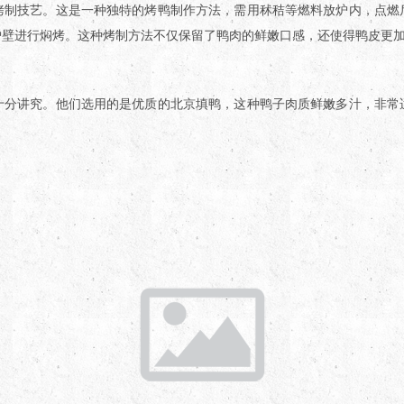
烤制技艺。这是一种独特的烤鸭制作方法，需用秫秸等燃料放炉内，点燃
炉壁进行焖烤。这种烤制方法不仅保留了鸭肉的鲜嫩口感，还使得鸭皮更
十分讲究。他们选用的是优质的北京填鸭，这种鸭子肉质鲜嫩多汁，非常
。