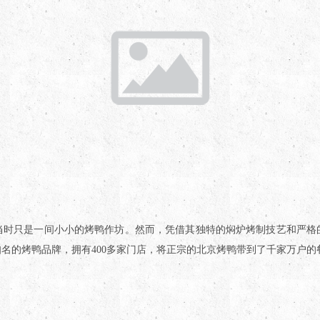
当时只是一间小小的烤鸭作坊。然而，凭借其独特的焖炉烤制技艺和严格
名的烤鸭品牌，拥有400多家门店，将正宗的北京烤鸭带到了千家万户的