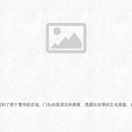
回到了那个繁华的京城。门头的装潢古朴典雅，透露出浓厚的文化底蕴。