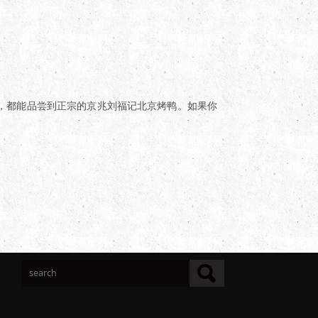
，都能品尝到正宗的京兆刘福记北京烤鸭。如果你